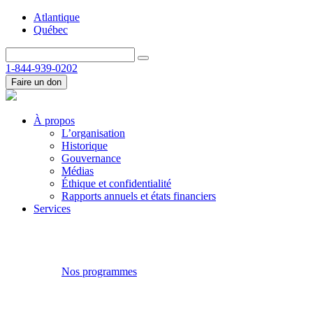
Atlantique
Québec
1-844-939-0202
Faire un don
À propos
L’organisation
Historique
Gouvernance
Médias
Éthique et confidentialité
Rapports annuels et états financiers
Services
Nos programmes