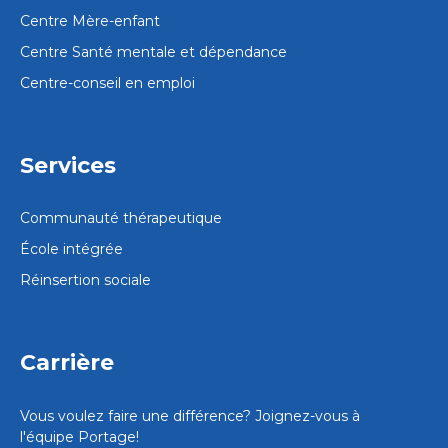
Centre Mère-enfant
Centre Santé mentale et dépendance
Centre-conseil en emploi
Adolescents (14-21 ans)
Atlantique
Services
Centre pour adolescents et
jeunes adultes – Atlantique
Communauté thérapeutique
1275, route 865, Cassidy Lake (New Brunswick)
École intégrée
E4E 5Y6 P.O. Box 339 Norton, N.B. E5T 1J7
info_adoatl@portage.ca
Réinsertion sociale
506 839-1200
Écrivez-nous
Carrière
Voir le centre
Vous voulez faire une différence? Joignez-vous à
l'équipe Portage!