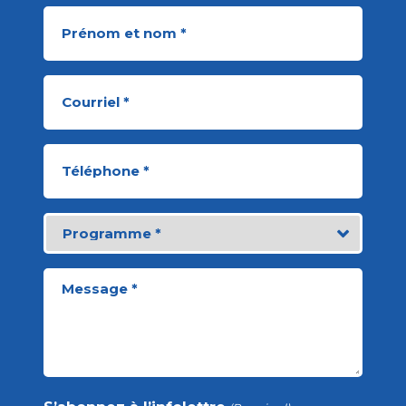
Nom
(Required)
Email
(Required)
Phone
(Required)
J'aimerais
plus
d'informations
sur...
(Required)