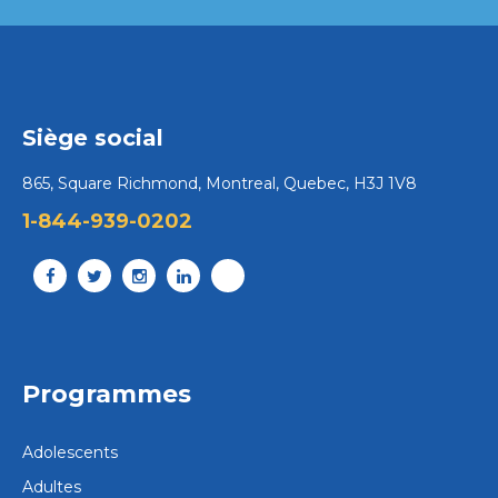
Mère-enfant
Montréal
Siège social
Centre Mère-enfant – Montréal
865, Square Richmond, Montreal, Quebec, H3J 1V8
Adresse confidentielle, Montreal, Quebec
1-844-939-0202
info_me@portage.ca
514 935-3152
Écrivez-nous
Voir le centre
Programmes
Adolescents
Adultes