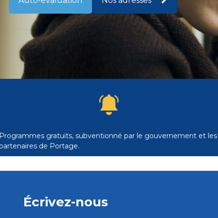
Auto-évaluation
Nos adresses
Programmes gratuits, subventionné par le gouvernement et les
partenaires de Portage.
Écrivez-nous