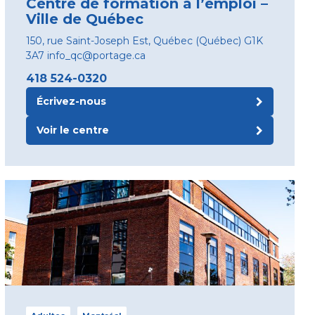
Centre de formation à l’emploi –
Ville de Québec
150, rue Saint-Joseph Est, Québec (Québec) G1K
3A7 info_qc@portage.ca
418 524-0320
Écrivez-nous
Voir le centre