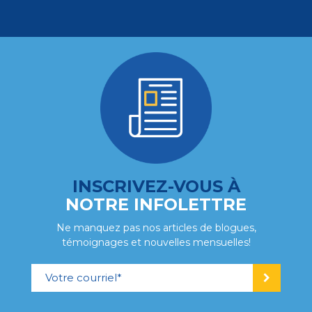
Adultes
Ville de Québec
Centre de jour pour adultes –
Ville de Québec
150, rue Saint-Joseph Est, Québec (Québec) G1K
3A7 info_qc@portage.ca
418 524-0320
Écrivez-nous
INSCRIVEZ-VOUS À
Voir le centre
NOTRE INFOLETTRE
Ne manquez pas nos articles de blogues,
témoignages et nouvelles mensuelles!