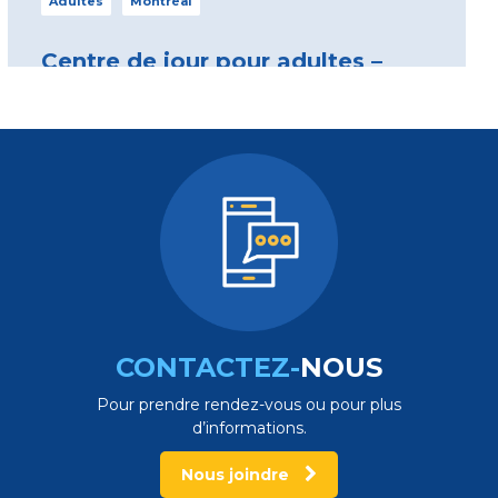
Adultes
Montréal
Centre de jour pour adultes –
Montréal
1640, rue Saint-Antoine Ouest, Montreal (Québec)
H3J 1A1 info@portage.ca
514 939-7700
Écrivez-nous
Voir le centre
CONTACTEZ-
NOUS
Pour prendre rendez-vous ou pour plus
d’informations.
Nous joindre