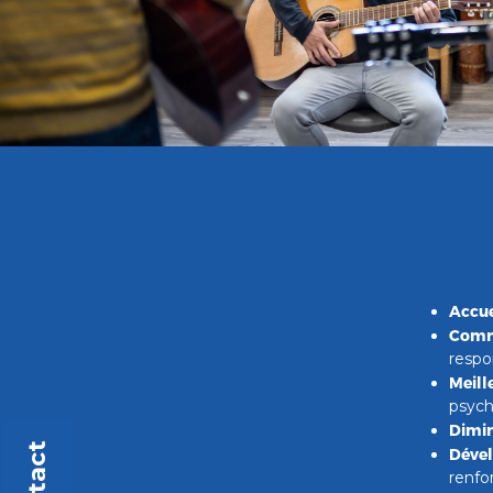
Accue
Comm
respo
Meill
psych
Dimin
Dével
renfo