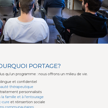
OURQUOI PORTAGE?
lus qu’un programme : nous offrons un milieu de vie.
ilingue et confidentiel
uté thérapeutique
 traitement personnalisés
 la famille et à l'entourage
t-cure
et réinsertion sociale
ons communautaires