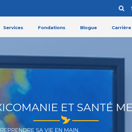
Services
Fondations
Blogue
Carrière
XICOMANIE ET SANTÉ M
 REPRENDRE SA VIE EN MAIN.