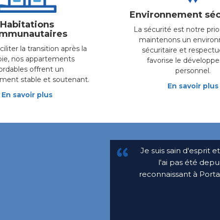
Environnement séc
Habitations
La sécurité est notre prio
mmunautaires
maintenons un enviro
ciliter la transition après la
sécuritaire et respectu
pie, nos appartements
favorise le dévelop
ordables offrent un
personnel.
ment stable et soutenant.
En savoir plus
En savoir plus
Je suis sain d'esprit 
l'ai pas été depu
reconnaissant à Porta