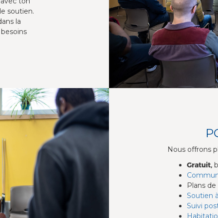
 avec ton
de soutien.
dans la
 besoins
P
Nous offrons p
Gratuit,
b
Communa
Plans de
Soutien à
Suivi pos
Habitati