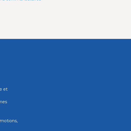
e et
mes
émotions,