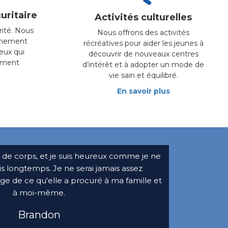
uritaire
Activités culturelles
rité. Nous
Nous offrons des activités
nnement
récréatives pour aider les jeunes à
eux qui
découvrir de nouveaux centres
pement
d’intérêt et à adopter un mode de
vie sain et équilibré.
En savoir plus
et de corps, et je suis heureux comme je ne
is longtemps. Je ne serai jamais assez
ge de ce qu'elle a procuré à ma famille et
à moi-même.
Brandon