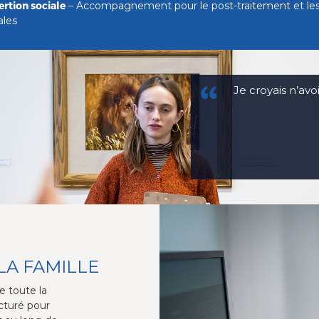
ertion sociale
– Accompagnement pour le post-traitement et les 
ales
Je croyais n’avo
LA FAMILLE
e toute la
ucturé pour