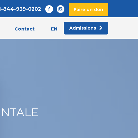
1-844-939-0202
Faire un don
Admissions
EN
Contact
ENTALE