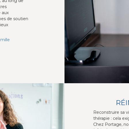
 au long de
tres
e aux
pes de soutien
mieux
amille
RÉI
Reconstruire sa 
thérapie : cela ex
Chez Portage, nos 