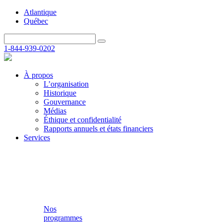
Atlantique
Québec
1-844-939-0202
À propos
L’organisation
Historique
Gouvernance
Médias
Éthique et confidentialité
Rapports annuels et états financiers
Services
Nos
programmes