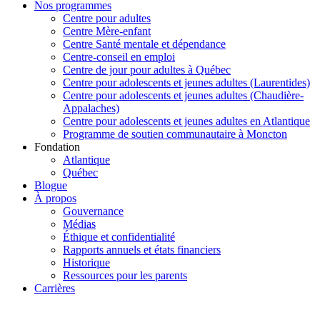
Nos programmes
Centre pour adultes
Centre Mère-enfant
Centre Santé mentale et dépendance
Centre-conseil en emploi
Centre de jour pour adultes à Québec
Centre pour adolescents et jeunes adultes (Laurentides)
Centre pour adolescents et jeunes adultes (Chaudière-
Appalaches)
Centre pour adolescents et jeunes adultes en Atlantique
Programme de soutien communautaire à Moncton
Fondation
Atlantique
Québec
Blogue
À propos
Gouvernance
Médias
Éthique et confidentialité
Rapports annuels et états financiers
Historique
Ressources pour les parents
Carrières