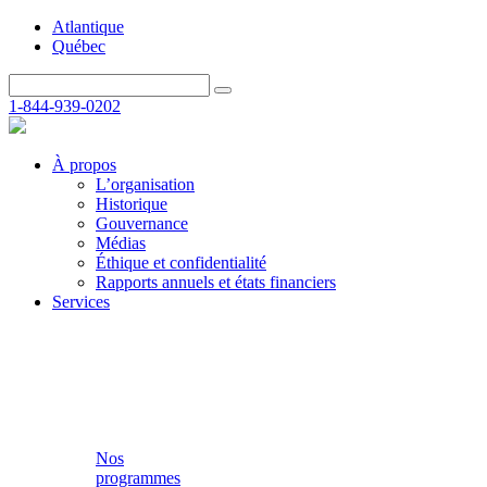
Atlantique
Québec
1-844-939-0202
À propos
L’organisation
Historique
Gouvernance
Médias
Éthique et confidentialité
Rapports annuels et états financiers
Services
Nos
programmes