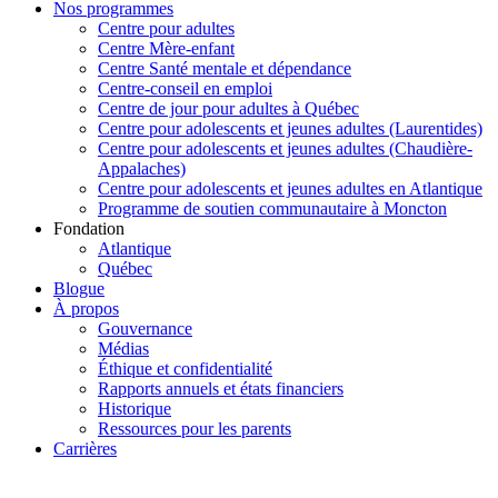
Nos programmes
Centre pour adultes
Centre Mère-enfant
Centre Santé mentale et dépendance
Centre-conseil en emploi
Centre de jour pour adultes à Québec
Centre pour adolescents et jeunes adultes (Laurentides)
Centre pour adolescents et jeunes adultes (Chaudière-
Appalaches)
Centre pour adolescents et jeunes adultes en Atlantique
Programme de soutien communautaire à Moncton
Fondation
Atlantique
Québec
Blogue
À propos
Gouvernance
Médias
Éthique et confidentialité
Rapports annuels et états financiers
Historique
Ressources pour les parents
Carrières