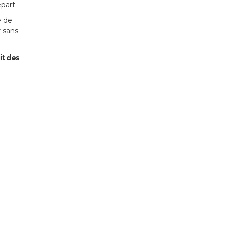
part.
e de
r sans
it des