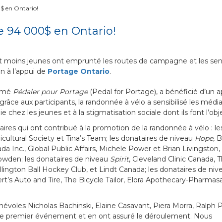
$ en Ontario!
e 94 000$ en Ontario!
et moins jeunes ont emprunté les routes de campagne et les sen
n à l’appui de
Portage Ontario
.
ommé
Pédaler pour Portage
(Pedal for Portage), a bénéficié d’un a
grâce aux participants, la randonnée à vélo a sensibilisé les média
ez les jeunes et à la stigmatisation sociale dont ils font l’obje
es qui ont contribué à la promotion de la randonnée à vélo : le
icultural Society et Tina’s Team; les donataires de niveau
Hope
, 
Inc., Global Public Affairs, Michele Power et Brian Livingston, 
Bowden; les donataires de niveau
Spirit
, Cleveland Clinic Canada, 
ington Ball Hockey Club, et Lindt Canada; les donataires de niv
rt’s Auto and Tire, The Bicycle Tailor, Elora Apothecary-Pharmasa
névoles Nicholas Bachinski, Elaine Casavant, Piera Morra, Ralph P
able premier événement et en ont assuré le déroulement. Nous