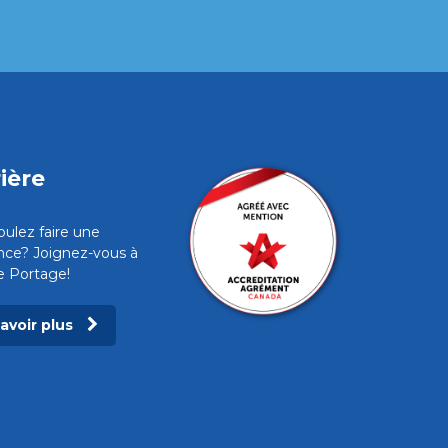
ière
oulez faire une
ence? Joignez-vous à
pe Portage!
savoir plus