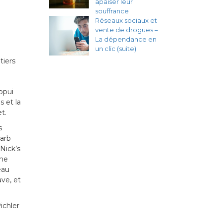
apaiser leur
souffrance
Réseaux sociaux et
vente de drogues –
La dépendance en
un clic (suite)
tiers
ppui
s et la
t.
s
Barb
Nick’s
The
eau
ve, et
ichler