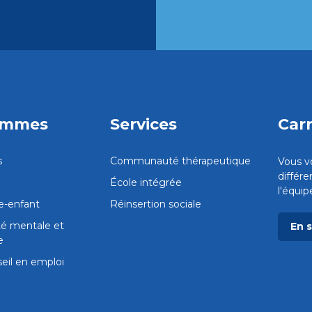
ammes
Services
Carr
s
Communauté thérapeutique
Vous v
différ
École intégrée
l'équi
e-enfant
Réinsertion sociale
té mentale et
En 
e
eil en emploi