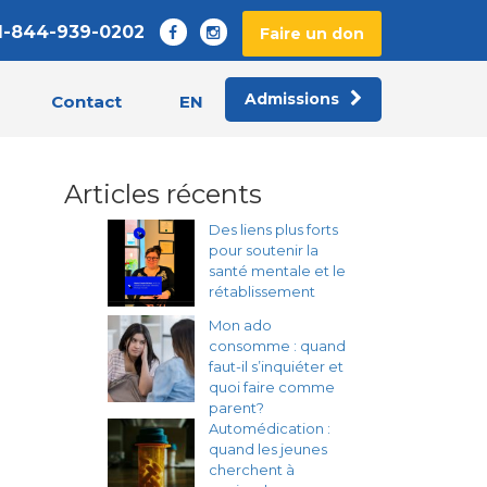
1-844-939-0202
Faire un don
Admissions
EN
Contact
Articles récents
Des liens plus forts
pour soutenir la
santé mentale et le
rétablissement
Mon ado
consomme : quand
faut-il s’inquiéter et
quoi faire comme
parent?
Automédication :
quand les jeunes
cherchent à