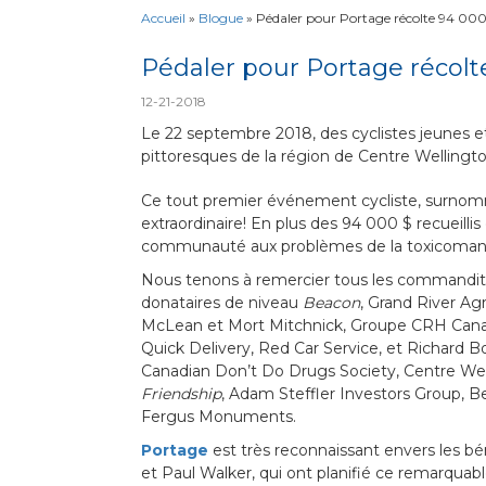
Accueil
»
Blogue
»
Pédaler pour Portage récolte 94 000
Pédaler pour Portage récolt
12-21-2018
Le 22 septembre 2018, des cyclistes jeunes 
pittoresques de la région de Centre Wellingto
Ce tout premier événement cycliste, surn
extraordinaire! En plus des 94 000 $ recueillis 
communauté aux problèmes de la toxicomanie ch
Nous tenons à remercier tous les commanditair
donataires de niveau
Beacon
, Grand River Agr
McLean et Mort Mitchnick, Groupe CRH Canada 
Quick Delivery, Red Car Service, et Richard 
Canadian Don’t Do Drugs Society, Centre Well
Friendship
, Adam Steffler Investors Group, Be
Fergus Monuments.
Portage
est très reconnaissant envers les bé
et Paul Walker, qui ont planifié ce remarqu