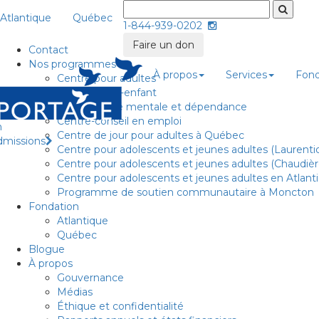
Atlantique
Québec
1-844-939-0202
Faire un don
Contact
Nos programmes
À propos
Services
Fond
Centre pour adultes
Centre Mère-enfant
Centre Santé mentale et dépendance
Centre-conseil en emploi
n
Centre de jour pour adultes à Québec
dmissions
Centre pour adolescents et jeunes adultes (Laurenti
Centre pour adolescents et jeunes adultes (Chaudiè
Centre pour adolescents et jeunes adultes en Atlant
Programme de soutien communautaire à Moncton
Fondation
Atlantique
Québec
Blogue
À propos
Gouvernance
Médias
Éthique et confidentialité