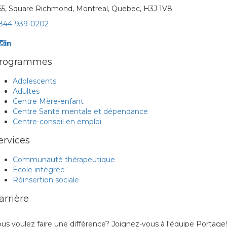
65, Square Richmond, Montreal, Quebec, H3J 1V8
-844-939-0202
rogrammes
Adolescents
Adultes
Centre Mère-enfant
Centre Santé mentale et dépendance
Centre-conseil en emploi
ervices
Communauté thérapeutique
École intégrée
Réinsertion sociale
arrière
us voulez faire une différence? Joignez-vous à l'équipe Portage!