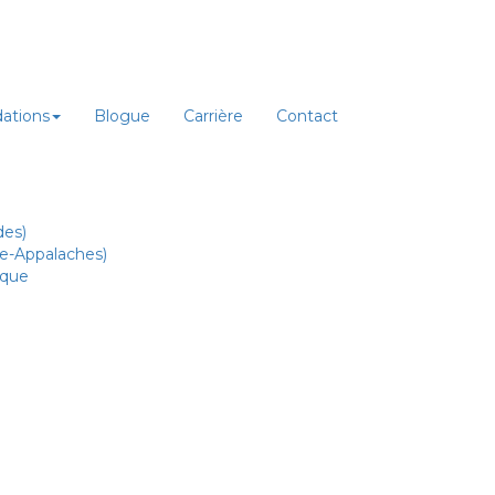
ations
Blogue
Carrière
Contact
des)
re-Appalaches)
ique