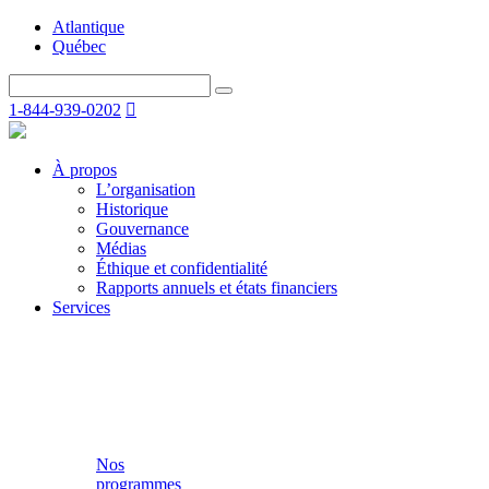
Atlantique
Québec
1-844-939-0202
À propos
L’organisation
Historique
Gouvernance
Médias
Éthique et confidentialité
Rapports annuels et états financiers
Services
Nos
programmes