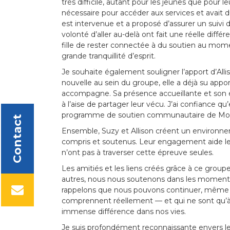
très difficile, autant pour les jeunes que pour le
nécessaire pour accéder aux services et avait 
est intervenue et a proposé d’assurer un suivi d
volonté d’aller au-delà ont fait une réelle dif
fille de rester connectée à du soutien au momen
grande tranquillité d’esprit.
Je souhaite également souligner l’apport d’Alli
nouvelle au sein du groupe, elle a déjà su appor
accompagne. Sa présence accueillante et son 
à l’aise de partager leur vécu. J’ai confiance qu
programme de soutien communautaire de Mo
Contact
Ensemble, Suzy et Allison créent un environnem
compris et soutenus. Leur engagement aide les fa
n’ont pas à traverser cette épreuve seules.
Les amitiés et les liens créés grâce à ce group
autres, nous nous soutenons dans les moments 
rappelons que nous pouvons continuer, même lo
comprennent réellement — et qui ne sont qu’à
immense différence dans nos vies.
Je suis profondément reconnaissante envers