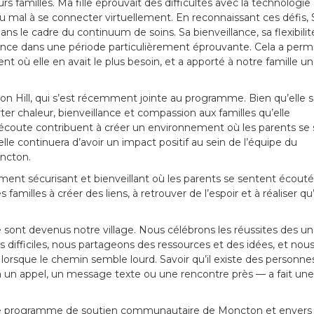
urs familles. Ma fille éprouvait des difficultés avec la technologie
du mal à se connecter virtuellement. En reconnaissant ces défis,
ans le cadre du continuum de soins. Sa bienveillance, sa flexibilit
férence dans une période particulièrement éprouvante. Cela a perm
t où elle en avait le plus besoin, et a apporté à notre famille u
son Hill, qui s’est récemment jointe au programme. Bien qu’elle s
ter chaleur, bienveillance et compassion aux familles qu’elle
écoute contribuent à créer un environnement où les parents se
’elle continuera d’avoir un impact positif au sein de l’équipe du
ncton.
ent sécurisant et bienveillant où les parents se sentent écouté
milles à créer des liens, à retrouver de l’espoir et à réaliser qu’
e sont devenus notre village. Nous célébrons les réussites des un
difficiles, nous partageons des ressources et des idées, et nou
rsque le chemin semble lourd. Savoir qu’il existe des personnes
 un appel, un message texte ou une rencontre près — a fait une
 le programme de soutien communautaire de Moncton et envers