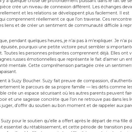
, il y a quelque chose de profondément puissant dans le fait de se
ièce crée un niveau de connexion différent. Les échanges dev
urellement et les relations se développent plus facilement. Il est
 qui comprennent réellement ce que l’on traverse. Ces rencontre
es liens et de créer un sentiment de communauté difficile à rep
que, pendant quelques heures, je n’ai pas à m’expliquer. Je n’ai p
is épuisée, pourquoi une petite victoire peut sembler si important
nt. Toutes les personnes présentes comprennent déjà. Elles ont 
agnes russes émotionnelles que représente le fait d’aimer un en
santé mentale. Cette compréhension partagée crée un sentimen
apaisant.
nt à Suzy Boucher. Suzy fait preuve de compassion, d’authentic
ertement le parcours de sa propre famille — les défis comme le
able crée un espace sécurisant où les autres parents peuvent fai
oir et une sagesse concrète que l’on ne retrouve pas dans les li
 juger, d’offrir du soutien au bon moment et de rappeler aux par
uzy pour le soutien qu’elle a offert après le départ de ma fille 
 essentiel du rétablissement, et cette période de transition peu