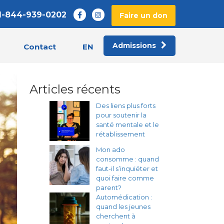
1-844-939-0202
Faire un don
Admissions
EN
Contact
Articles récents
Des liens plus forts
pour soutenir la
santé mentale et le
rétablissement
Mon ado
consomme : quand
faut-il s’inquiéter et
quoi faire comme
parent?
Automédication :
quand les jeunes
cherchent à