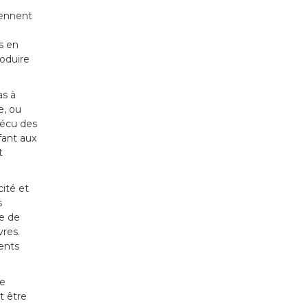
iennent
s en
roduire
as à
e, ou
vécu des
fant aux
t
ité et
s
re de
vres.
ents
de
t être