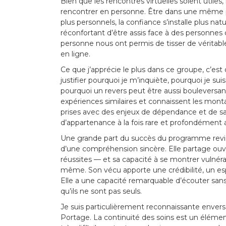
Bien que les rencontres virtuelles soient utiles
rencontrer en personne. Être dans une même p
plus personnels, la confiance s’installe plus nat
réconfortant d’être assis face à des personnes
personne nous ont permis de tisser de véritabl
en ligne.
Ce que j’apprécie le plus dans ce groupe, c’est 
justifier pourquoi je m’inquiète, pourquoi je su
pourquoi un revers peut être aussi bouleversa
expériences similaires et connaissent les mont
prises avec des enjeux de dépendance et de 
d’appartenance à la fois rare et profondément 
Une grande part du succès du programme revie
d’une compréhension sincère. Elle partage ouv
réussites — et sa capacité à se montrer vulnér
même. Son vécu apporte une crédibilité, un esp
Elle a une capacité remarquable d’écouter sans
qu’ils ne sont pas seuls.
Je suis particulièrement reconnaissante envers S
Portage. La continuité des soins est un élément