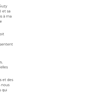
 Suzy
é et sa
is à ma
ne
oit
 sentent
s,
elles
s et des
s nous
 qui