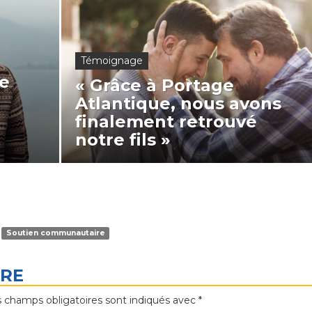
Témoignage
e
« Grâce à Portage
Atlantique, nous avons
finalement retrouvé
notre fils »
Soutien communautaire
IRE
 champs obligatoires sont indiqués avec
*