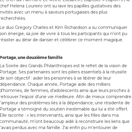
chef Helena Loureiro ont su ravir les papilles gustatives des
invités avec un menu à saveurs portugaises des plus
recherchées.
Le duo Gregory Charles et Kim Richardson a su communiquer
son énergie, sa joie de vivre à tous les participants qui n’ont pu
résister au désir de danser et célébrer ce moment magique.
Portage, une deuxième famille
La Soirée des Grands Philanthropes est le reflet de la vision de
Portage. Ses partenaires sont les piliers essentiels à la réussite
de son objectif : aider les personnes à se libérer de leur
dépendance. Chaque année, Portage aide des milliers
d’hommes, de femmes, d’adolescents ainsi que leurs proches à
retrouver l’espoir d’une vie meilleure. Afin de mieux comprendre
l’ampleur des problèmes liés à la dépendance, une résidente de
Portage a témoigné du soutien inestimable qui lui a été offert.
Elle raconte : « les intervenants, ainsi que les filles dans ma
communauté, m’ont beaucoup aidé à reconstruire les liens que
j’avais perdus avec ma famille. J’ai enfin pu m’entourer de