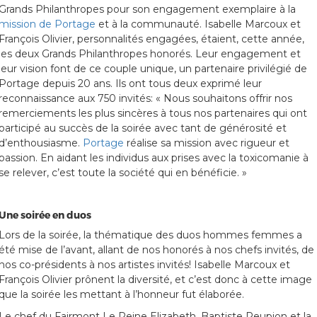
Grands Philanthropes pour son engagement exemplaire à la
mission de Portage
et à la communauté. Isabelle Marcoux et
François Olivier, personnalités engagées, étaient, cette année,
les deux Grands Philanthropes honorés. Leur engagement et
leur vision font de ce couple unique, un partenaire privilégié de
Portage depuis 20 ans. Ils ont tous deux exprimé leur
reconnaissance aux 750 invités: « Nous souhaitons offrir nos
remerciements les plus sincères à tous nos partenaires qui ont
participé au succès de la soirée avec tant de générosité et
d’enthousiasme.
Portage
réalise sa mission avec rigueur et
passion. En aidant les individus aux prises avec la toxicomanie à
se relever, c’est toute la société qui en bénéficie. »
Une soirée en duos
Lors de la soirée, la thématique des duos hommes femmes a
été mise de l’avant, allant de nos honorés à nos chefs invités, de
nos co-présidents à nos artistes invités! Isabelle Marcoux et
François Olivier prônent la diversité, et c’est donc à cette image
que la soirée les mettant à l’honneur fut élaborée.
Le chef du Fairmont Le Reine Elizabeth, Baptiste Peupion et la