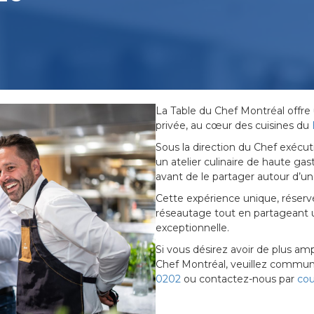
La Table du Chef Montréal offre 
privée, au cœur des cuisines du
Sous la direction du Chef exécuti
un atelier culinaire de haute gas
avant de le partager autour d’une
Cette expérience unique, réservée
réseautage tout en partageant
exceptionnelle.
Si vous désirez avoir de plus a
Chef Montréal, veuillez commun
0202
ou contactez-nous par
cou