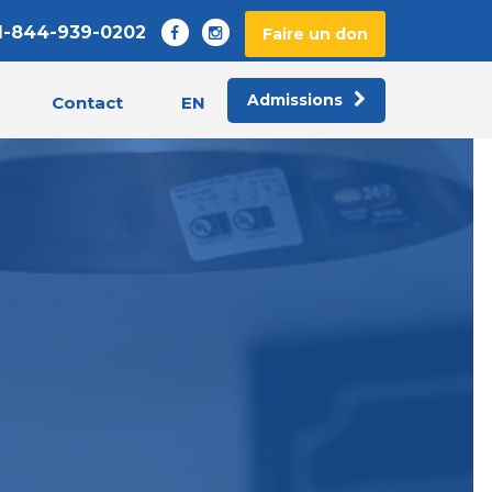
1-844-939-0202
Faire un don
Admissions
EN
Contact