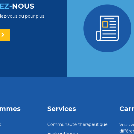
EZ-
NOUS
ez-vous ou pour plus
ammes
Services
Carr
s
Communauté thérapeutique
Vous v
différ
École intégrée