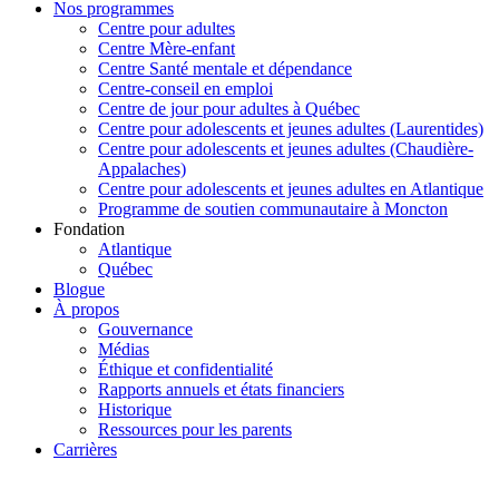
Nos programmes
Centre pour adultes
Centre Mère-enfant
Centre Santé mentale et dépendance
Centre-conseil en emploi
Centre de jour pour adultes à Québec
Centre pour adolescents et jeunes adultes (Laurentides)
Centre pour adolescents et jeunes adultes (Chaudière-
Appalaches)
Centre pour adolescents et jeunes adultes en Atlantique
Programme de soutien communautaire à Moncton
Fondation
Atlantique
Québec
Blogue
À propos
Gouvernance
Médias
Éthique et confidentialité
Rapports annuels et états financiers
Historique
Ressources pour les parents
Carrières