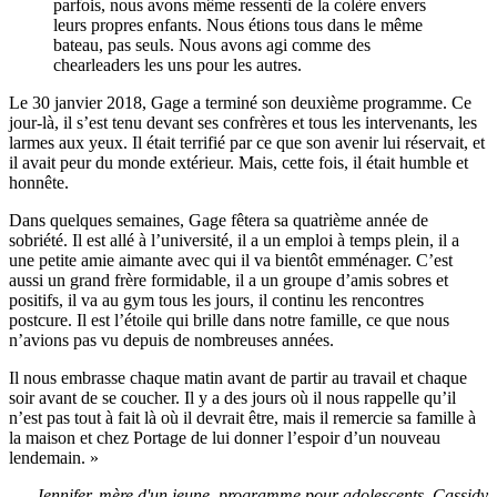
parfois, nous avons même ressenti de la colère envers
leurs propres enfants. Nous étions tous dans le même
bateau, pas seuls. Nous avons agi comme des
chearleaders les uns pour les autres.
Le 30 janvier 2018, Gage a terminé son deuxième programme. Ce
jour-là, il s’est tenu devant ses confrères et tous les intervenants, les
larmes aux yeux. Il était terrifié par ce que son avenir lui réservait, et
il avait peur du monde extérieur. Mais, cette fois, il était humble et
honnête.
Dans quelques semaines, Gage fêtera sa quatrième année de
sobriété. Il est allé à l’université, il a un emploi à temps plein, il a
une petite amie aimante avec qui il va bientôt emménager. C’est
aussi un grand frère formidable, il a un groupe d’amis sobres et
positifs, il va au gym tous les jours, il continu les rencontres
postcure. Il est l’étoile qui brille dans notre famille, ce que nous
n’avions pas vu depuis de nombreuses années.
Il nous embrasse chaque matin avant de partir au travail et chaque
soir avant de se coucher. Il y a des jours où il nous rappelle qu’il
n’est pas tout à fait là où il devrait être, mais il remercie sa famille à
la maison et chez Portage de lui donner l’espoir d’un nouveau
lendemain. »
- Jennifer, mère d'un jeune, programme pour adolescents, Cassidy