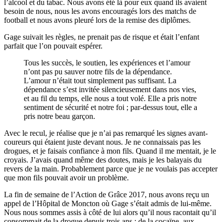
l’alcool et du tabac. Nous avons été là pour eux quand ils avaient
besoin de nous, nous les avons encouragés lors des matchs de
football et nous avons pleuré lors de la remise des diplômes.
Gage suivait les règles, ne prenait pas de risque et était l’enfant
parfait que l’on pouvait espérer.
Tous les succès, le soutien, les expériences et l’amour
n’ont pas pu sauver notre fils de la dépendance.
L’amour n’était tout simplement pas suffisant. La
dépendance s’est invitée silencieusement dans nos vies,
et au fil du temps, elle nous a tout volé. Elle a pris notre
sentiment de sécurité et notre foi ; par-dessus tout, elle a
pris notre beau garçon.
Avec le recul, je réalise que je n’ai pas remarqué les signes avant-
coureurs qui étaient juste devant nous. Je ne connaissais pas les
drogues, et je faisais confiance à mon fils. Quand il me mentait, je le
croyais. J’avais quand même des doutes, mais je les balayais du
revers de la main. Probablement parce que je ne voulais pas accepter
que mon fils pouvait avoir un problème.
La fin de semaine de l’Action de Grâce 2017, nous avons reçu un
appel de l’Hôpital de Moncton où Gage s’était admis de lui-même.
Nous nous sommes assis à côté de lui alors qu’il nous racontait qu’il
consommait de la drogue depuis trois ans : de la cocaïne, aux