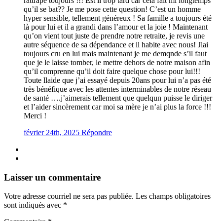
rattrape toujours !!! Est il trop tard car cela fait mi longtemps
qu’il se bat?? Je me pose cette question! C’est un homme
hyper sensible, tellement généreux ! Sa famille a toujours été
là pour lui et il a grandi dans l’amour et la joie ! Maintenant
qu’on vient tout juste de prendre notre retraite, je revis une
autre séquence de sa dépendance et il habite avec nous! Jlai
toujours cru en lui mais maintenant je me demqnde s’il faut
que je le laisse tomber, le mettre dehors de notre maison afin
qu’il comprenne qu’il doit faire quelque chose pour lui!!!
Toute llaide que j’ai essayé depuis 20ans pour lui n’a pas été
très bénéfique avec les attentes interminables de notre réseau
de santé ….j’aimerais tellement que quelqun puisse le diriger
et l’aider sincèrement car moi sa mère je n’ai plus la force !!!
Merci !
février 24th, 2025
Répondre
Laisser un commentaire
Votre adresse courriel ne sera pas publiée.
Les champs obligatoires
sont indiqués avec
*