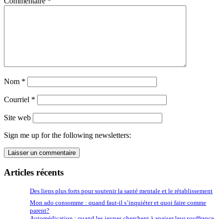
Commentaire
*
Nom
*
Courriel
*
Site web
Sign me up for the following newsletters:
Articles récents
Des liens plus forts pour soutenir la santé mentale et le rétablissement
Mon ado consomme : quand faut-il s’inquiéter et quoi faire comme
parent?
Automédication : quand les jeunes cherchent à apaiser leur souffrance