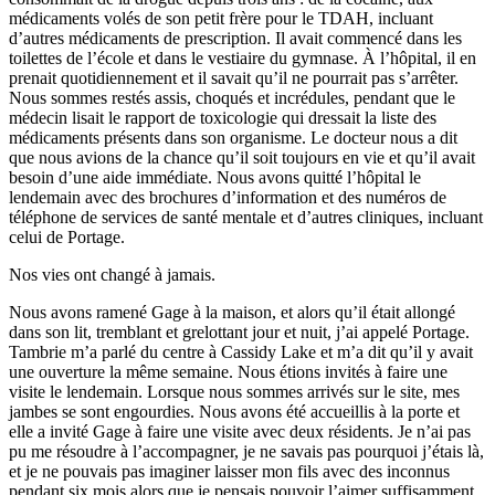
médicaments volés de son petit frère pour le TDAH, incluant
d’autres médicaments de prescription. Il avait commencé dans les
toilettes de l’école et dans le vestiaire du gymnase. À l’hôpital, il en
prenait quotidiennement et il savait qu’il ne pourrait pas s’arrêter.
Nous sommes restés assis, choqués et incrédules, pendant que le
médecin lisait le rapport de toxicologie qui dressait la liste des
médicaments présents dans son organisme. Le docteur nous a dit
que nous avions de la chance qu’il soit toujours en vie et qu’il avait
besoin d’une aide immédiate. Nous avons quitté l’hôpital le
lendemain avec des brochures d’information et des numéros de
téléphone de services de santé mentale et d’autres cliniques, incluant
celui de Portage.
Nos vies ont changé à jamais.
Nous avons ramené Gage à la maison, et alors qu’il était allongé
dans son lit, tremblant et grelottant jour et nuit, j’ai appelé Portage.
Tambrie m’a parlé du centre à Cassidy Lake et m’a dit qu’il y avait
une ouverture la même semaine. Nous étions invités à faire une
visite le lendemain. Lorsque nous sommes arrivés sur le site, mes
jambes se sont engourdies. Nous avons été accueillis à la porte et
elle a invité Gage à faire une visite avec deux résidents. Je n’ai pas
pu me résoudre à l’accompagner, je ne savais pas pourquoi j’étais là,
et je ne pouvais pas imaginer laisser mon fils avec des inconnus
pendant six mois alors que je pensais pouvoir l’aimer suffisamment