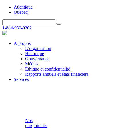
Atlantique
Québec
1-844-939-0202
À propos
L’organisation
Historique
Gouvernance
Médias
Éthique et confidentialité
Rapports annuels et états financiers
Services
Nos
programmes