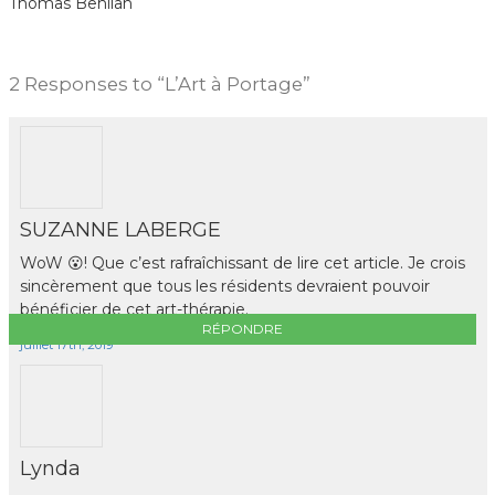
Thomas Benilan
2
Responses to “L’Art à Portage”
SUZANNE LABERGE
WoW 😮! Que c’est rafraîchissant de lire cet article. Je crois
sincèrement que tous les résidents devraient pouvoir
bénéficier de cet art-thérapie.
RÉPONDRE
juillet 17th, 2019
Lynda