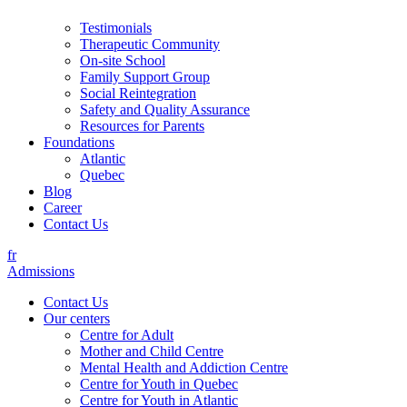
Testimonials
Therapeutic Community
On-site School
Family Support Group
Social Reintegration
Safety and Quality Assurance
Resources for Parents
Foundations
Atlantic
Quebec
Blog
Career
Contact Us
fr
Admissions
Contact Us
Our centers
Centre for Adult
Mother and Child Centre
Mental Health and Addiction Centre
Centre for Youth in Quebec
Centre for Youth in Atlantic