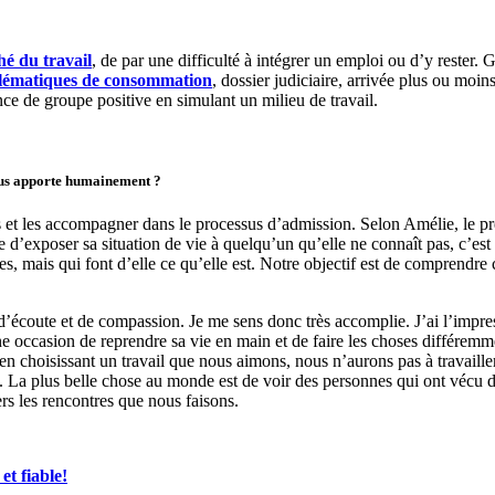
hé du travail
, de par une difficulté à intégrer un emploi ou d’y rester.
lématiques de consommation
, dossier judiciaire, arrivée plus ou mo
nce de groupe positive en simulant un milieu de travail.
vous apporte humainement ?
s et les accompagner dans le processus d’admission. Selon Amélie, le prem
ne d’exposer sa situation de vie à quelqu’un qu’elle ne connaît pas, c’est
ves, mais qui font d’elle ce qu’elle est. Notre objectif est de comprendre
d’écoute et de compassion. Je me sens donc très accomplie. J’ai l’impre
e occasion de reprendre sa vie en main et de faire les choses différem
 choisissant un travail que nous aimons, nous n’aurons pas à travailler
e. La plus belle chose au monde est de voir des personnes qui ont vécu de
rs les rencontres que nous faisons.
et fiable!