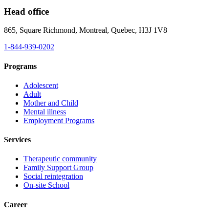
Head office
865, Square Richmond, Montreal, Quebec, H3J 1V8
1-844-939-0202
Programs
Adolescent
Adult
Mother and Child
Mental illness
Employment Programs
Services
Therapeutic community
Family Support Group
Social reintegration
On-site School
Career