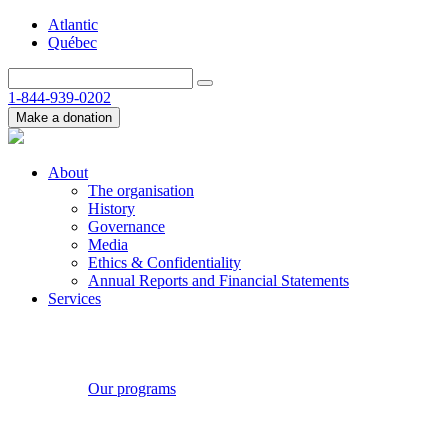
Atlantic
Québec
1-844-939-0202
Make a donation
About
The organisation
History
Governance
Media
Ethics & Confidentiality
Annual Reports and Financial Statements
Services
Our programs