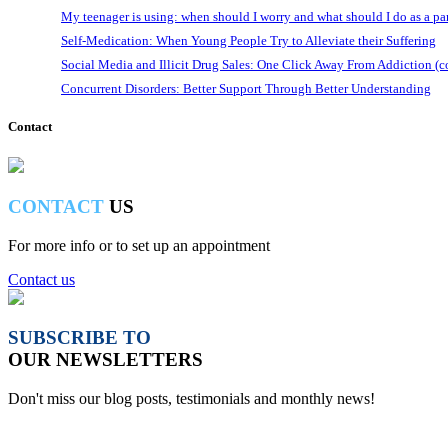
My teenager is using: when should I worry and what should I do as a pa
Self-Medication: When Young People Try to Alleviate their Suffering
Social Media and Illicit Drug Sales: One Click Away From Addiction (c
Concurrent Disorders: Better Support Through Better Understanding
Contact
CONTACT
US
For more info or to set up an appointment
Contact us
SUBSCRIBE TO
OUR NEWSLETTERS
Don't miss our blog posts, testimonials and monthly news!