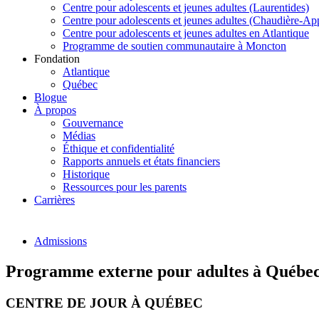
Centre pour adolescents et jeunes adultes (Laurentides)
Centre pour adolescents et jeunes adultes (Chaudière-Ap
Centre pour adolescents et jeunes adultes en Atlantique
Programme de soutien communautaire à Moncton
Fondation
Atlantique
Québec
Blogue
À propos
Gouvernance
Médias
Éthique et confidentialité
Rapports annuels et états financiers
Historique
Ressources pour les parents
Carrières
Admissions
Programme externe pour adultes à Québe
CENTRE DE JOUR À QUÉBEC