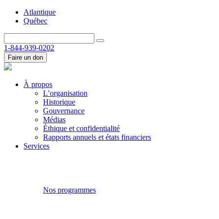
Atlantique
Québec
1-844-939-0202
Faire un don
À propos
L’organisation
Historique
Gouvernance
Médias
Éthique et confidentialité
Rapports annuels et états financiers
Services
Nos programmes